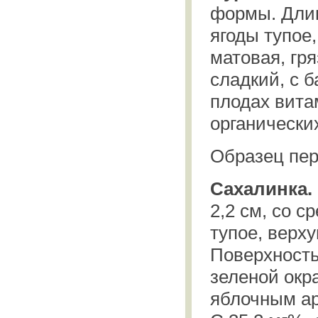
формы. Длина
ягоды тупое
матовая, гря
сладкий, с 
плодах вита
органически
Образец пер
Сахалинка.
2,2 см, со с
тупое, верху
Поверхность
зеленой окра
яблочным ар