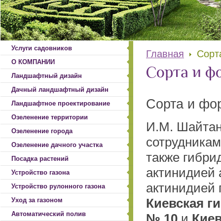
Услуги садовников
Главная
Сорт
О КОМПАНИИ
Сорта и ф
Ландшафтный дизайн
Дачный ландшафтный дизайн
Сорта и фо
Ландшафтное проектирование
Озеленение территории
И.М. Шайтан
Озеленение города
сотрудникам
Озеленение дачного участка
также гибри
Посадка растений
актинидией 
Устройство газона
актинидией 
Устройство рулонного газона
Киевская г
Уход за газоном
Автоматический полив
№ 10
и
Киев