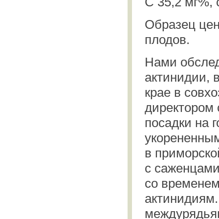
С 35,2 мг%, 
Образец це
плодов.
Нами обслед
актинидии, 
крае в совх
директором 
посадки на г
укорененным
в приморско
с саженцами
со временем
актинидиям.
междурядьям