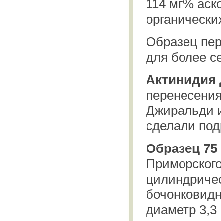
114 мг% аск
органических
Образец пер
для более с
Актинидия 
перенесения
Джиральди и
сделали под
Образец 75
Приморского
цилиндричес
бочонковидн
диаметр 3,3