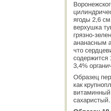
Воронежског
цилиндричес
ягоды 2,6 см
верхушка ту
грязно-зелен
ананасным а
что сердцев
содержится 
3,4% органич
Образец пер
как крупноп
витаминный
сахаристый.