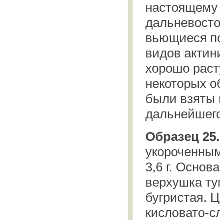
настоящему 
дальневосто
вьющиеся по
видов актин
хорошо раст
некоторых о
были взяты 
дальнейшег
Образец 25.
укороченным
3,6 г. Основ
верхушка ту
бугристая. Ц
кисловато-с