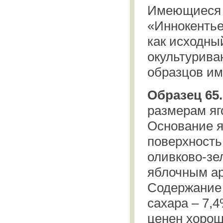
Имеющиес
«Иннокентье
как исходны
окультурива
образцов им
Образец 65.
размерам яго
Основание я
поверхность
оливково-зел
яблочным ар
Содержание 
сахара – 7,
ценен хорош