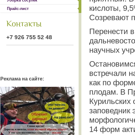
Уборка сосулек
кислоты, 9,5
Прайс-лист
Созревают п
Контакты
Перенести в
+7 926 755 52 48
дальневосто
научных учр
Остановимся
встречали н
Реклама на сайте:
как по форме
плодам. В П
Курильских 
заповедник 
морфологиче
14 форм акт