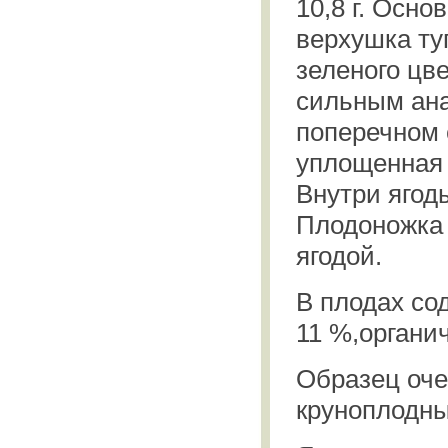
10,8 г. Осно
верхушка ту
зеленого цве
сильным ан
поперечном 
уплощенная 
Внутри ягод
Плодоножка 
ягодой.
В плодах со
11 %,органич
Образец оче
круноплодны