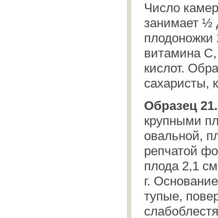
Число камер
занимает ½ 
плодоножки 
витамина С, 
кислот. Обр
сахаристы, 
Образец 21
крупными п
овальной, п
репчатой ф
плода 2,1 см
г. Основани
тупые, пове
слабоблест