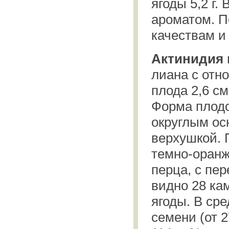
ягоды 5,2 г.
ароматом. П
качествам и
Актинидия 
лиана с отн
плода 2,6 см
Форма плодо
округлым ос
верхушкой. 
темно-оранж
перца, с пе
видно 28 ка
ягоды. В ср
семени (от 