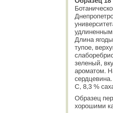
Образец 18
Ботаническо
Днепропетро
университет
удлиненными
Длина ягоды 
тупое, верх
слаборебрис
зеленый, вк
ароматом. Н
сердцевина.
С, 8,3 % сах
Образец пер
хорошими ка