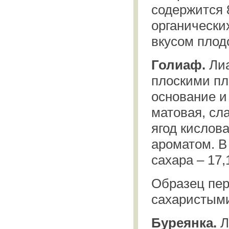
содержится 
органически
вкусом плод
Голиаф.
Лиа
плоскими пло
основание и
матовая, сла
ягод кислов
ароматом. В
сахара – 17,
Образец пер
сахаристым
Буреянка.
Л