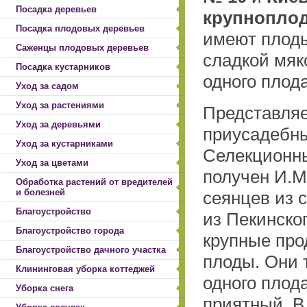
Посадка деревьев
крупноплод
Посадка плодовых деревьев
имеют плоды
Саженцы плодовых деревьев
сладкой мяк
Посадка кустарников
одного плода
Уход за садом
Уход за растениями
Представляе
Уход за деревьями
приусадебны
Уход за кустарниками
Селекционн
Уход за цветами
получен И.М
Обработка растений от вредителей
и болезней
сеянцев из 
Благоустройство
из Пекинско
Благоустройство города
крупные пр
Благоустройство дачного участка
плоды. Они 
Клининговая уборка коттеджей
одного плода
Уборка снега
приятный. В