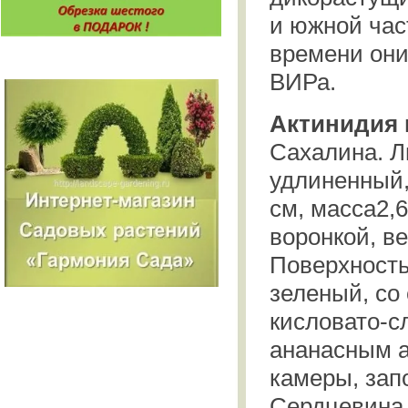
и южной час
времени они
ВИРа.
Актинидия 
Сахалина. Л
удлиненный,
см, масса2,6
воронкой, в
Поверхность
зеленый, со
кисловато-с
ананасным а
камеры, зап
Сердцевина 