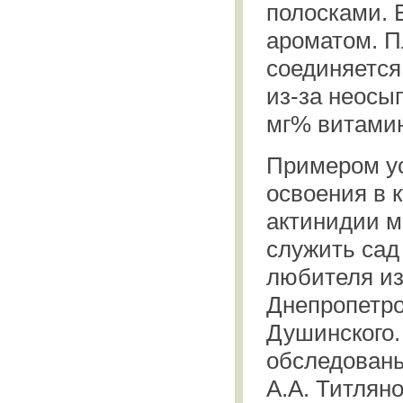
полосками. 
ароматом. П
соединяется
из-за неосы
мг% витамин
Примером у
освоения в 
актинидии м
служить сад
любителя и
Днепропетро
Душинского
обследован
А.А. Титляно