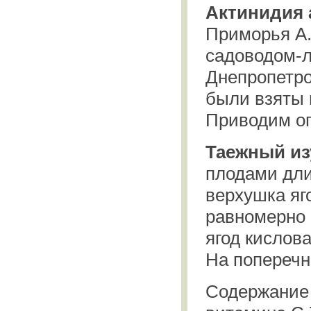
Актинидия 
Приморья А.
садоводом-
Днепропетро
были взяты 
Приводим оп
Таежный из
плодами длин
верхушка яг
равномерно 
ягод кислов
На поперечн
Содержание 