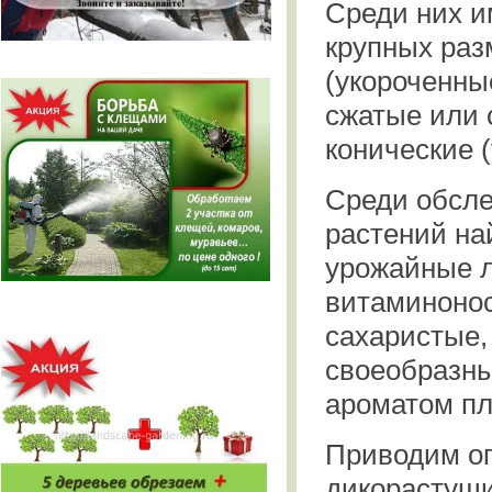
Среди них и
крупных ра
(укороченны
сжатые или 
конические 
Среди обсл
растений н
урожайные 
витаминоно
сахаристые,
своеобразны
ароматом пл
Приводим оп
дикорастущи